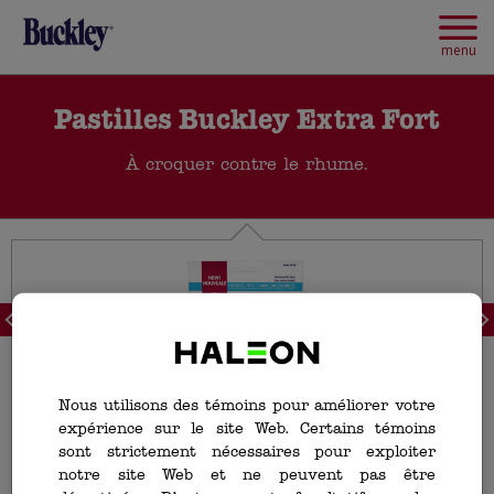
Skip
to
main
menu
content
Pastilles Buckley Extra Fort
À croquer contre le rhume.
<
>
Nous utilisons des témoins pour améliorer votre
expérience sur le site Web. Certains témoins
sont strictement nécessaires pour exploiter
notre site Web et ne peuvent pas être