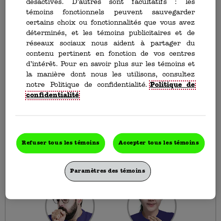
désactivés. D’autres sont facultatifs : les
témoins fonctionnels peuvent sauvegarder
certains choix ou fonctionnalités que vous avez
Pastilles Buckley Extra Fort –
déterminés, et les témoins publicitaires et de
Explosion mentholée
réseaux sociaux nous aident à partager du
contenu pertinent en fonction de vos centres
Les maux de gorge détestent nos pastilles. Ça
d’intérêt. Pour en savoir plus sur les témoins et
craint d'être à leur place.
la manière dont nous les utilisons, consultez
notre Politique de confidentialité.
Politique de
Offert en emballage de 30 pastilles.
confidentialité
Surprenez votre mal de gorge avec un soulagement
« explosif ». Obtenez un soulagement temporaire du
mal de gorge, de la toux et de la congestion nasale
grâce aux Pastilles Buckley Extra Fort – Explosion
Mentholée.
Refuser tous les témoins
Accepter tous les témoins
Paramètres des témoins