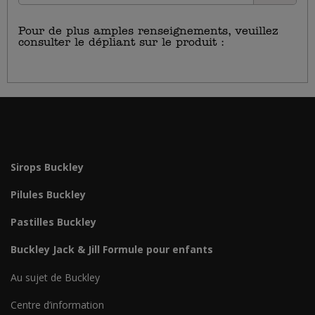
Pour de plus amples renseignements, veuillez
consulter le dépliant sur le produit :
https://haleon.info/fr-
ca/buckleys/ca_fr_buckleys_buckleys-lozenges-
menthol-outburst_v1.pdf
Sirops Buckley
Pilules Buckley
Pastilles Buckley
Buckley Jack & Jill Formule pour enfants
Au sujet de Buckley
Centre d’information