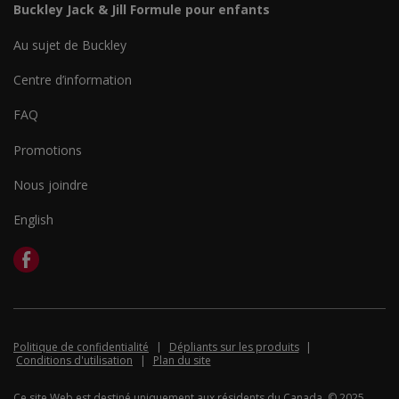
Buckley Jack & Jill Formule pour enfants
Au sujet de Buckley
Centre d’information
FAQ
Promotions
Nous joindre
English
Politique de confidentialité
Dépliants sur les produits
Conditions d'utilisation
Plan du site
Ce site Web est destiné uniquement aux résidents du Canada. © 2025