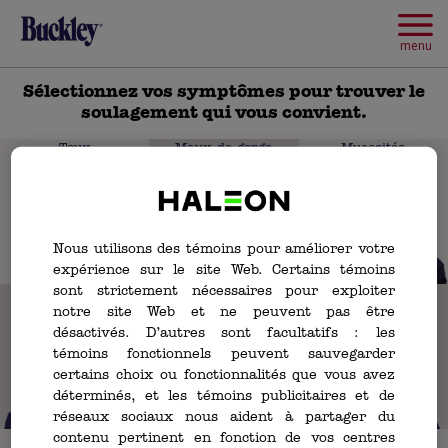
Skip
to
main
menu
content
Sélectionnez vos symptômes pour trouver le
soulagement qui vous convient.
Toux
Maux de gorge
Mucosités
Nous utilisons des témoins pour améliorer votre
expérience sur le site Web. Certains témoins
sont strictement nécessaires pour exploiter
Congestion nasale
Maux de tête
Congestion des
sinus
notre site Web et ne peuvent pas être
désactivés. D’autres sont facultatifs : les
témoins fonctionnels peuvent sauvegarder
certains choix ou fonctionnalités que vous avez
déterminés, et les témoins publicitaires et de
réseaux sociaux nous aident à partager du
contenu pertinent en fonction de vos centres
Fièvre et
Douleurs et
J’ai mal partout