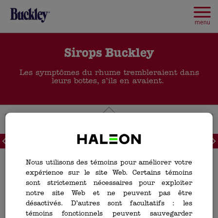
Skip
to
main
menu
content
Sirops Buckley
Les symptômes du rhume trembleraient dans
leurs bottes, s’ils en avaient.
<
>
Nous utilisons des témoins pour améliorer votre
expérience sur le site Web. Certains témoins
sont strictement nécessaires pour exploiter
notre site Web et ne peuvent pas être
désactivés. D’autres sont facultatifs : les
témoins fonctionnels peuvent sauvegarder