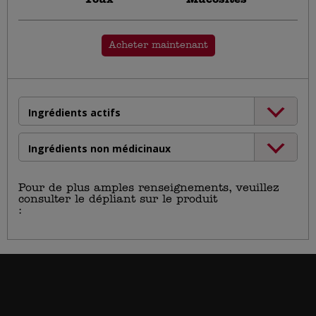
Toux
Mucosités
Acheter maintenant
Ingrédients actifs
Ingrédients non médicinaux
Pour de plus amples renseignements, veuillez
consulter le dépliant sur le produit
:
https://haleon.info/fr-
ca/buckleys/ca_fr_buckleys_buckleys-chest-
congestion_v1.pdf