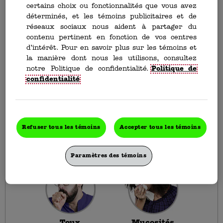
certains choix ou fonctionnalités que vous avez
déterminés, et les témoins publicitaires et de
Buckley Congestion de la
réseaux sociaux nous aident à partager du
poitrine
contenu pertinent en fonction de vos centres
d’intérêt. Pour en savoir plus sur les témoins et
Débarrassez-vous de la congestion de la
la manière dont nous les utilisons, consultez
poitrine.
notre Politique de confidentialité.
Politique de
confidentialité
Offert en flacons de
150 mL
et de
250 mL
.
Débarrassez-vous de la congestion de la poitrine
grâce au soulagement à action rapide jusqu’à 6
heures des symptômes du rhume comme la toux, la
congestion de la poitrine et la congestion nasale.
Refuser tous les témoins
Accepter tous les témoins
Paramètres des témoins